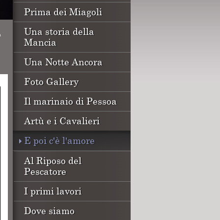
Prima dei Miagoli
Una storia della
a
Mancia
Una Notte Ancora
Foto Gallery
Il marinaio di Pessoa
Artù e i Cavalieri
E poi c'è l'amore
Al Riposo del
Pescatore
I primi lavori
Dove siamo